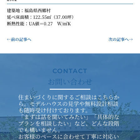
建築地：福島県西郷村
延べ床面積：122.55㎡（37.00坪）
断熱性能：UA値＝0.27　Ｗ/㎡K
←前の記事へ
次の記事へ→
​CONTACT
​お問い合わせ
住まいづくりに関するご相談はこちらか
ら。モデルハウスの見学や無料設計相談
も随時受け付けております。
「まずは話を聞いてみたい」「具体的な
プランを相談したい」など、どんな段階
でも構いません。
お客様のペースに合わせて丁寧に対応い