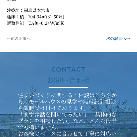
建築地：福島県本宮市
延床面積：104.34㎡(31.50坪)
断熱性能：UA値=0.24W/㎡Ｋ
←前の記事へ
次の記事へ→
​CONTACT
​お問い合わせ
住まいづくりに関するご相談はこちらか
ら。モデルハウスの見学や無料設計相談
も随時受け付けております。
「まずは話を聞いてみたい」「具体的な
プランを相談したい」など、どんな段階
でも構いません。
お客様のペースに合わせて丁寧に対応い